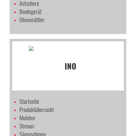
Astschere
Bindegerät
Olivenrüttler
Startseite
Produktübersicht
Mulcher
Streuer
Sämaschinen