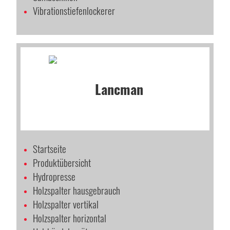
Vibrationstiefenlockerer
Startseite
Produktübersicht
Hydropresse
Holzspalter hausgebrauch
Holzspalter vertikal
Holzspalter horizontal