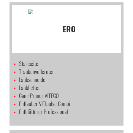
Startseite
Traubenvollernter
Laubschneider
Laubhefter
Cane Pruner VITECO
Entlauber VITIpulse Combi
Entblätterer Professional