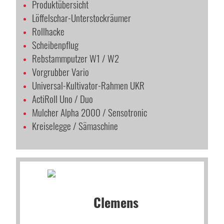
Produktübersicht
Löffelschar-Unterstockräumer
Rollhacke
Scheibenpflug
Rebstammputzer W1 / W2
Vorgrubber Vario
Universal-Kultivator-Rahmen UKR
ActiRoll Uno / Duo
Mulcher Alpha 2000 / Sensotronic
Kreiselegge / Sämaschine