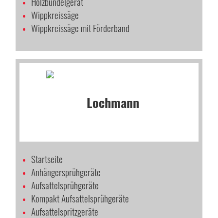
Holzbündelgerät
Wippkreissäge
Wippkreissäge mit Förderband
Startseite
Anhängersprühgeräte
Aufsattelsprühgeräte
Kompakt Aufsattelsprühgeräte
Aufsattelspritzgeräte