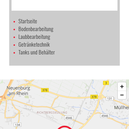
Startseite
Bodenbearbeitung
Laubbearbeitung
Getränketechnik
Tanks und Behälter